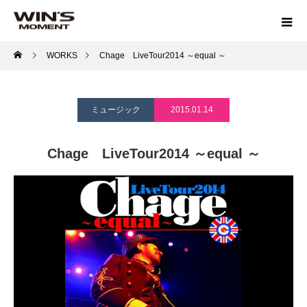
WORKS
Chage LiveTour2014 ～equal ～
ミュージック
2015.01.14
Chage LiveTour2014 ～equal ～